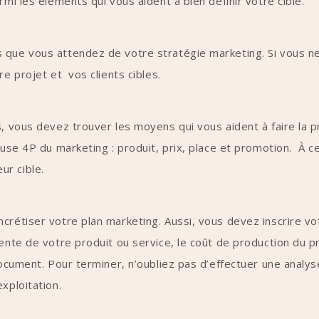
rmi les éléments qui vous aident à bien définir votre cible.
L’établissement des objectifs marketings clairs, réalistes et atteignables
s que vous attendez de votre stratégie marketing. Si vous 
re projet et vos clients cibles.
L’élaboration de la stratégie marketing
, vous devez trouver les moyens qui vous aident à faire la pr
use 4P du marketing : produit, prix, place et promotion. À ce 
ur cible.
La présentation de l’état financier
crétiser votre plan marketing. Aussi, vous devez inscrire vo
nte de votre produit ou service, le coût de production du prod
 document. Pour terminer, n’oubliez pas d’effectuer une analy
exploitation.