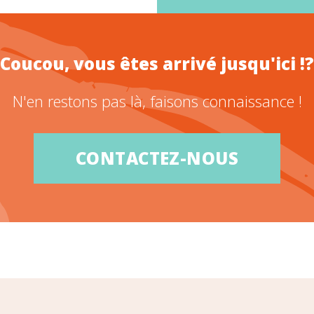
Coucou, vous êtes arrivé jusqu'ici !?
N'en restons pas là, faisons connaissance !
CONTACTEZ-NOUS